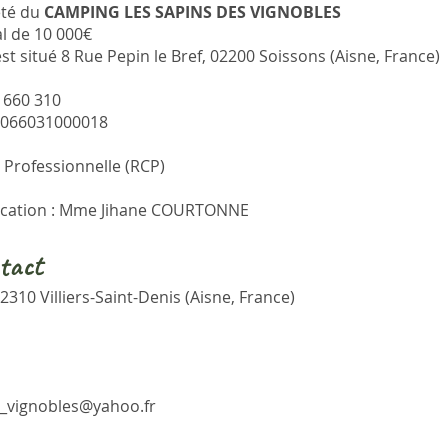
été du
CAMPING LES SAPINS DES VIGNOBLES
al de 10 000€
est situé 8 Rue Pepin le Bref, 02200 Soissons (Aisne, France)
 660 310
79066031000018
e Professionnelle (RCP)
lication : Mme Jihane COURTONNE
tact
2310 Villiers-Saint-Denis (Aisne, France)
s_vignobles@yahoo.fr