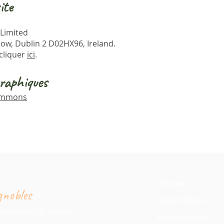
ite
 Limited
Row, Dublin 2 D02HX96, Ireland.
li
quer
ic
i
.
raphiques
ommons
Accueil
gnobles
Court séjour
int-Denis (02 - Aisne)
Moyen séjour