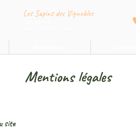
Les Sapins des Vignobles
Camping ★ ★
Villiers-Saint-Denis (02 - Aisne)
Moyen séjour
Locatio
Mentions légales
 site